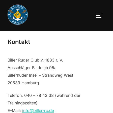
Zum
Inhalt
SEITEN
springen
Kontakt
Biller Ruder Club v. 1883 r. V.
Ausschläger Billdeich 95a
Billerhuder Insel – Strandweg West
20539 Hamburg
Telefon: 040 – 78 43 38 (während der
Trainingszeiten)
E-Mail:
info@biller-rc.de